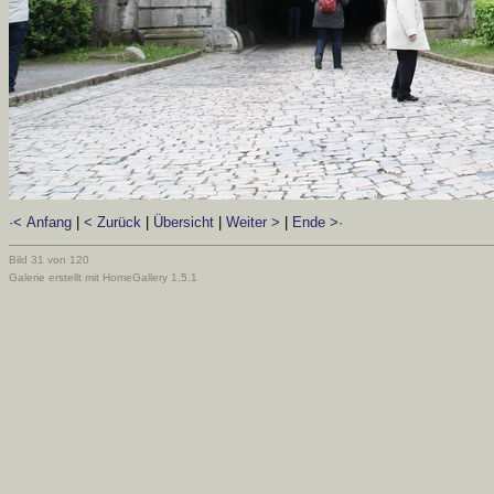
·< Anfang
|
< Zurück
|
Übersicht
|
Weiter >
|
Ende >·
Bild 31 von 120
Galerie erstellt mit HomeGallery 1.5.1