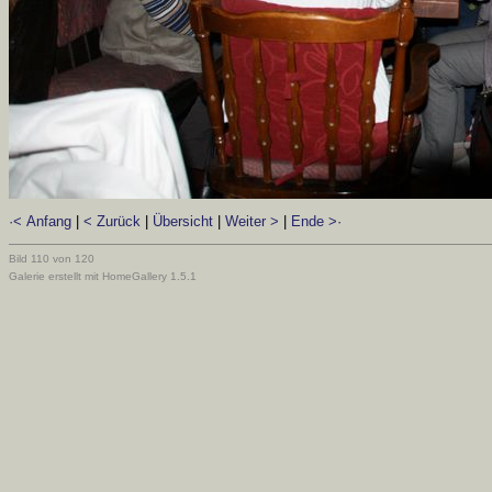
·< Anfang
|
< Zurück
|
Übersicht
|
Weiter >
|
Ende >·
Bild 110 von 120
Galerie erstellt mit HomeGallery 1.5.1