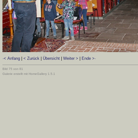
·< Anfang
|
< Zurück
|
Übersicht
|
Weiter >
|
Ende >·
Bild 75 von 81
Galerie erstellt mit HomeGallery 1.5.1