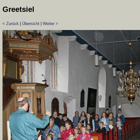
Greetsiel
< Zurück
|
Übersicht
|
Weiter >